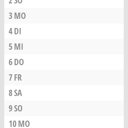
2
SO
3
MO
4
DI
5
MI
6
DO
7
FR
8
SA
9
SO
10
MO