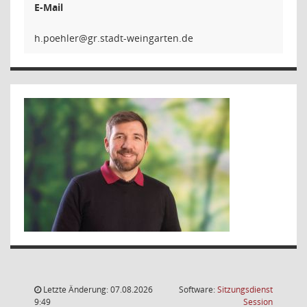
E-Mail
relhe
Letzte Änderung: 07.08.2026
Software:
Sitzungsdienst
(Wird in
9:49
Session