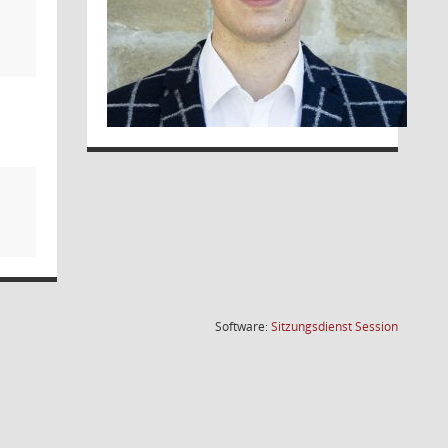
(Wird in
Software:
Sitzungsdienst
Session