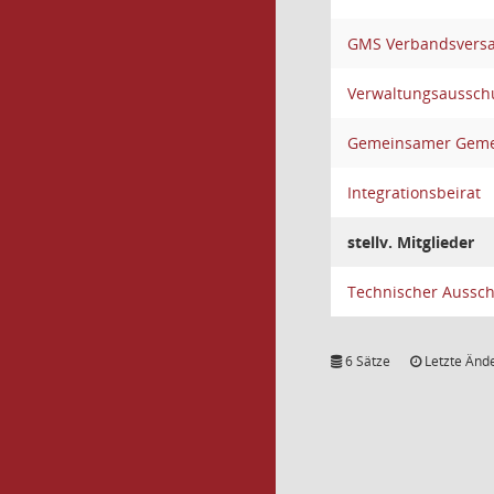
GMS Verbandsvers
Verwaltungsaussch
Gemeinsamer Gemei
Integrationsbeirat
stellv. Mitglieder
Technischer Aussc
6 Sätze
Letzte Ände