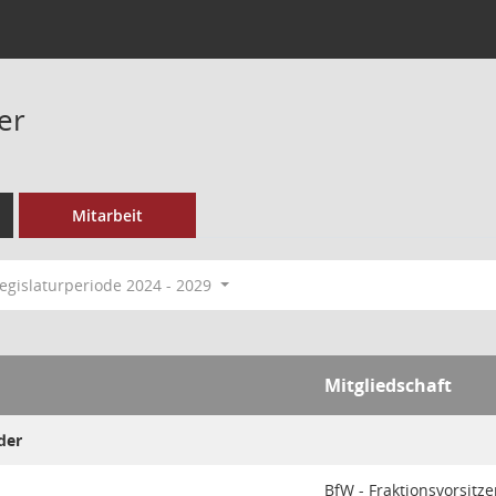
er
Mitarbeit
egislaturperiode 2024 - 2029
Mitgliedschaft
der
BfW - Fraktionsvorsitz