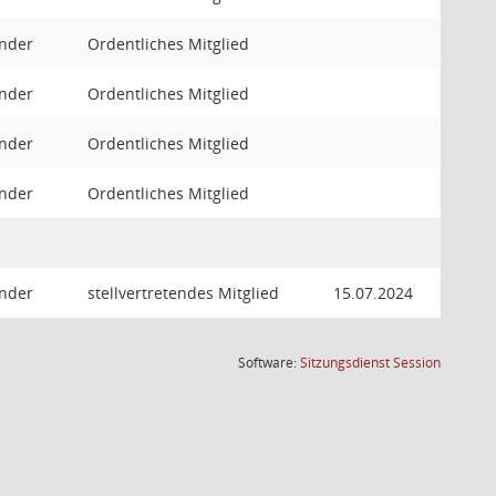
ender
Ordentliches Mitglied
ender
Ordentliches Mitglied
ender
Ordentliches Mitglied
ender
Ordentliches Mitglied
ender
stellvertretendes Mitglied
15.07.2024
(Wird in
Software:
Sitzungsdienst
Session