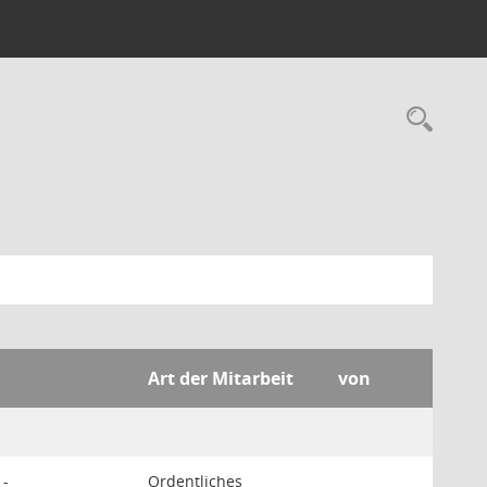
Rec
Art der Mitarbeit
von
 -
Ordentliches