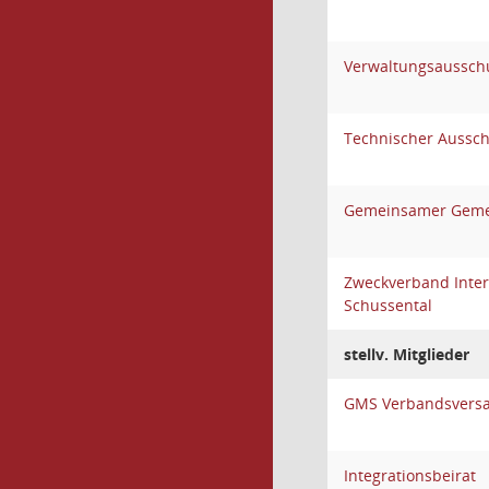
Verwaltungsaussch
Technischer Aussc
Gemeinsamer Gemei
Zweckverband Inte
Schussental
stellv. Mitglieder
GMS Verbandsvers
Integrationsbeirat