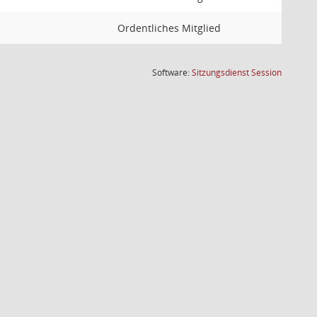
Ordentliches Mitglied
(Wird in
Software:
Sitzungsdienst
Session