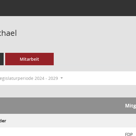
chael
Mitarbeit
egislaturperiode 2024 - 2029
Mitg
der
FDP