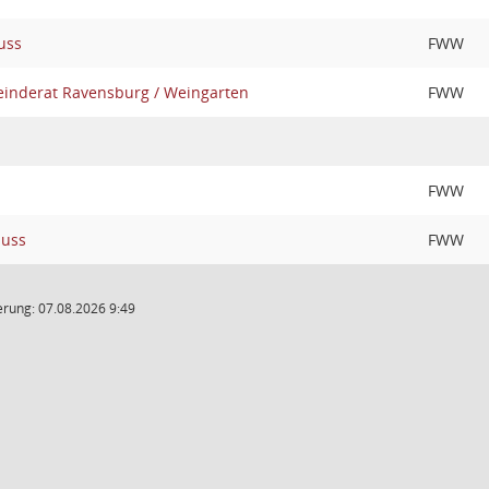
uss
FWW
nderat Ravensburg / Weingarten
FWW
FWW
huss
FWW
rung: 07.08.2026 9:49