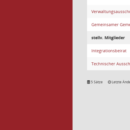
Verwaltungsaussch
Gemeinsamer Gemei
stellv. Mitglieder
Integrationsbeirat
Technischer Aussc
5 Sätze
Letzte Ände