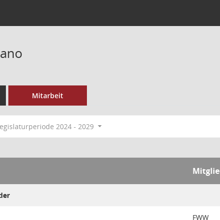
tano
Mitarbeit
egislaturperiode 2024 - 2029
Mitgli
der
FWW