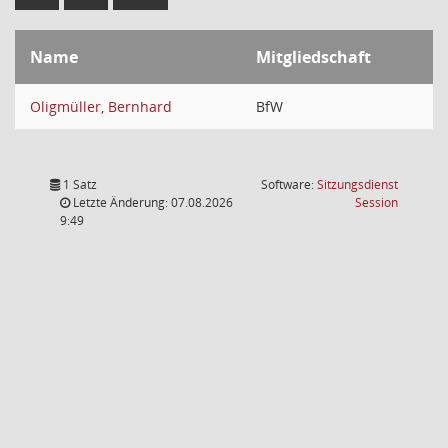
Name
Mitgliedschaft
Oligmüller, Bernhard
BfW
1 Satz
Software:
Sitzungsdienst
(Wird in
Letzte Änderung: 07.08.2026
Session
9:49