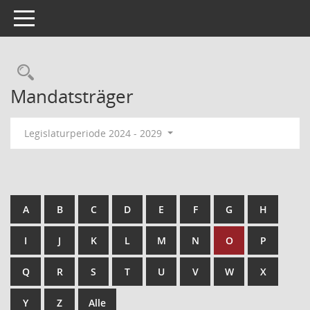
Toggle navigation
Mandatsträger
Legislaturperiode 2024 - 2029
A
B
C
D
E
F
G
H
I
J
K
L
M
N
O
P
Q
R
S
T
U
V
W
X
Y
Z
Alle