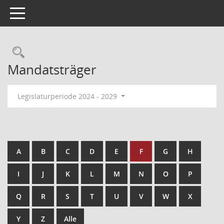
Toggle navigation
Mandatsträger
Legislaturperiode 2024 - 2029
A
B
C
D
E
F
G
H
I
J
K
L
M
N
O
P
Q
R
S
T
U
V
W
X
Y
Z
Alle