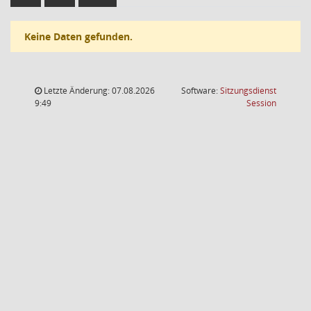
Keine Daten gefunden.
Letzte Änderung: 07.08.2026
Software:
Sitzungsdienst
(Wird in
9:49
Session