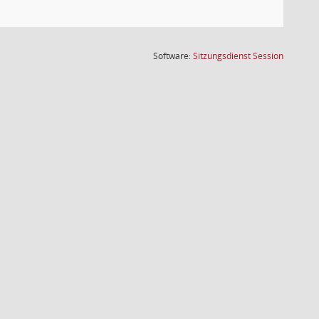
(Wird in
Software:
Sitzungsdienst
Session