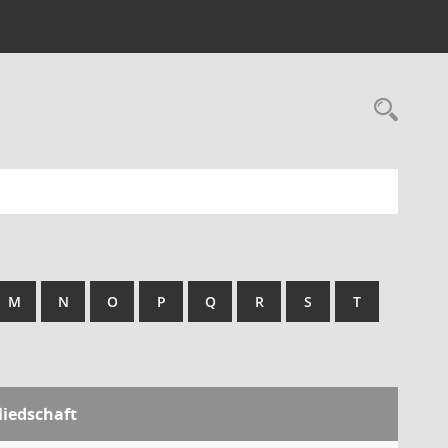
M
N
O
P
Q
R
S
T
liedschaft