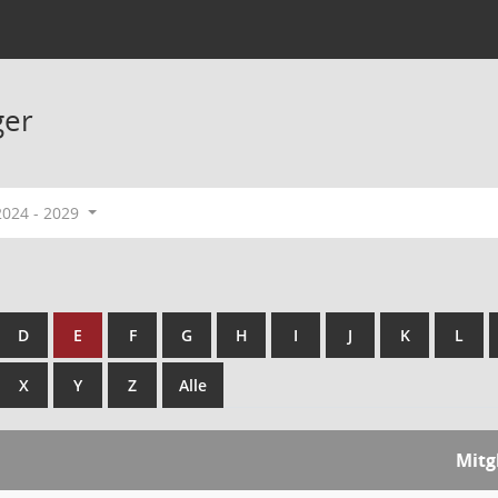
ger
2024 - 2029
D
E
F
G
H
I
J
K
L
X
Y
Z
Alle
Mitg