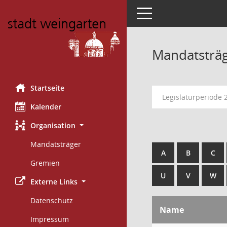
Toggle navigation
Mandatsträ
Startseite
Legislaturperiode 
Kalender
Organisation
Mandatsträger
A
B
C
Gremien
U
V
W
Externe Links
Datenschutz
Name
Impressum