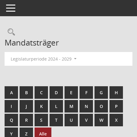
Toggle navigation
Mandatsträger
Legislaturperiode 2024 - 2029
A
B
C
D
E
F
G
H
I
J
K
L
M
N
O
P
Q
R
S
T
U
V
W
X
Y
Z
Alle