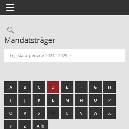
Toggle navigation
Mandatsträger
Legislaturperiode 2024 - 2029
A
B
C
D
E
F
G
H
I
J
K
L
M
N
O
P
Q
R
S
T
U
V
W
X
Y
Z
Alle