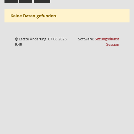
Keine Daten gefunden.
Letzte Änderung: 07.08.2026
Software:
Sitzungsdienst
(Wird in
9:49
Session