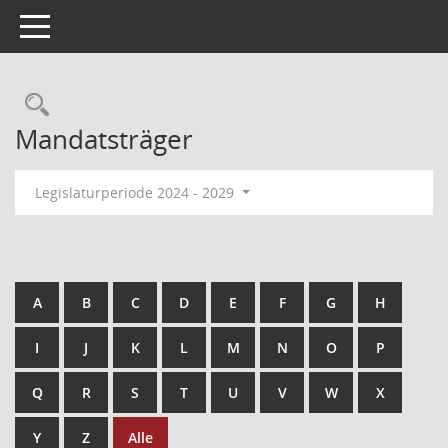
Toggle navigation
Mandatsträger
Legislaturperiode 2024 - 2029
A
B
C
D
E
F
G
H
I
J
K
L
M
N
O
P
Q
R
S
T
U
V
W
X
Y
Z
Alle