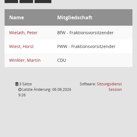
Name
Mitgliedschaft
Wielath, Peter
BfW - Fraktionsvorsitzender
Wiest, Horst
FWW - Fraktionsvorsitzender
Winkler, Martin
CDU
3 Sätze
Software:
Sitzungsdienst
(Wird in
Letzte Änderung: 06.08.2026
Session
9:26