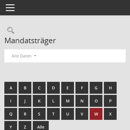
Toggle navigation
Mandatsträger
Alle Daten
A
B
C
D
E
F
G
H
I
J
K
L
M
N
O
P
Q
R
S
T
U
V
W
X
Y
Z
Alle